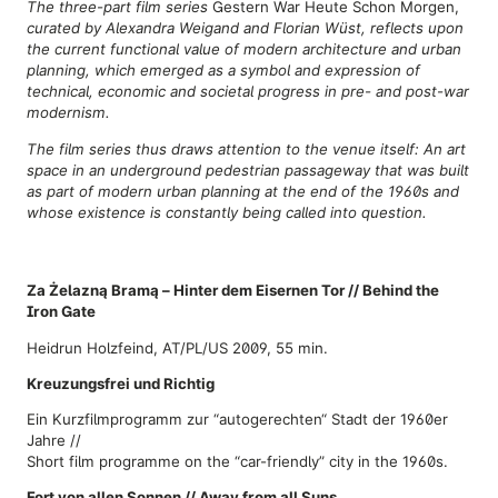
The three-part film series
Gestern War Heute Schon Morgen,
curated by Alexandra Weigand and Florian Wüst, reflects upon
the current functional value of modern architecture and urban
planning, which emerged as a symbol and expression of
technical, economic and societal progress in pre- and post-war
modernism.
The film series thus draws attention to the venue itself: An art
space in an underground pedestrian passageway that was built
as part of modern urban planning at the end of the 1960s and
whose existence is constantly being called into question.
Za Żelazną Bramą – Hinter dem Eisernen Tor // Behind the
Iron Gate
Heidrun Holzfeind, AT/PL/US 2009, 55 min.
Kreuzungsfrei und Richtig
Ein Kurzfilmprogramm zur “autogerechten“ Stadt der 1960er
Jahre //
Short film programme on the “car-friendly” city in the 1960s.
Fort von allen Sonnen // Away from all Suns